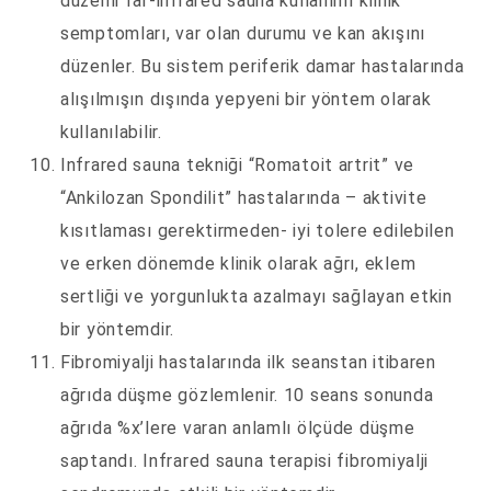
düzenli far-infrared sauna kullanımı klinik
semptomları, var olan durumu ve kan akışını
düzenler. Bu sistem periferik damar hastalarında
alışılmışın dışında yepyeni bir yöntem olarak
kullanılabilir.
Infrared sauna tekniği “Romatoit artrit” ve
“Ankilozan Spondilit” hastalarında – aktivite
kısıtlaması gerektirmeden- iyi tolere edilebilen
ve erken dönemde klinik olarak ağrı, eklem
sertliği ve yorgunlukta azalmayı sağlayan etkin
bir yöntemdir.
Fibromiyalji hastalarında ilk seanstan itibaren
ağrıda düşme gözlemlenir. 10 seans sonunda
ağrıda %x’lere varan anlamlı ölçüde düşme
saptandı. Infrared sauna terapisi fibromiyalji