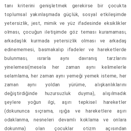
tanı kriterini genişletmek gerekirse bir çocukta
toplumsal yakınlaşmada güçlük, sosyal etkileşimde
yetersizlik, jest, mimik ve yüz ifadesinde eksiklikler
olması, çocuğun iletişimde göz teması kuramaması,
arkadaşlık kurmada yetersizlik olması ve arkadaş
edinememesi, basmakalıp ifadeler ve hareketlerde
bulunması, ısrarla aynı davranış tarzlarını
yinelemesi(mesela her zaman aynı kelimelerle
selamlama, her zaman aynı yemeği yemek isteme, her
zaman aynı yoldan yürüme, alışkanlıklarını
değiştirdiğinde huzursuzluk duyma), alışılmadık
şeylere yoğun ilgi, aşırı tepkisel hareketler
(dokununca sıçrama, ışığa ve hareketlere aşırı
odaklanma, nesneleri devamlı koklama ve onlara
dokunma) olan çocuklar otizm açısından