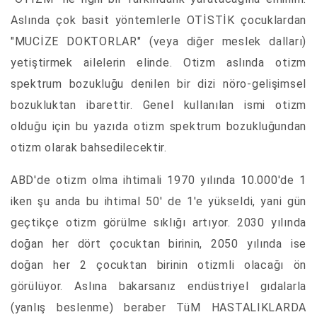
Aslında çok basit yöntemlerle OTİSTİK çocuklardan
"MUCİZE DOKTORLAR" (veya diğer meslek dalları)
yetiştirmek ailelerin elinde. Otizm aslında otizm
spektrum bozukluğu denilen bir dizi nöro-gelişimsel
bozukluktan ibarettir. Genel kullanılan ismi otizm
olduğu için bu yazıda otizm spektrum bozukluğundan
otizm olarak bahsedilecektir.
ABD'de otizm olma ihtimali 1970 yılında 10.000'de 1
iken şu anda bu ihtimal 50' de 1'e yükseldi, yani gün
geçtikçe otizm görülme sıklığı artıyor. 2030 yılında
doğan her dört çocuktan birinin, 2050 yılında ise
doğan her 2 çocuktan birinin otizmli olacağı ön
görülüyor. Aslına bakarsanız endüstriyel gıdalarla
(yanlış beslenme) beraber TüM HASTALIKLARDA